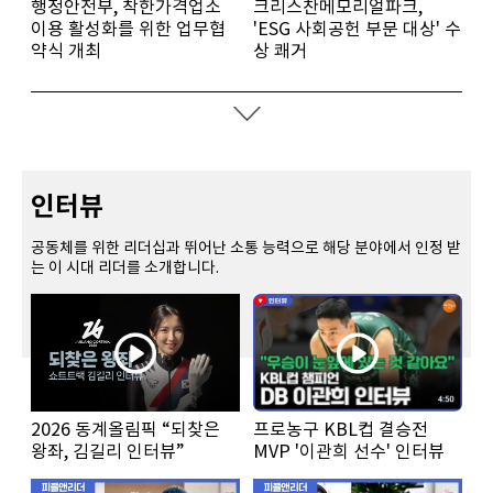
행정안전부, 착한가격업소
크리스찬메모리얼파크,
이용 활성화를 위한 업무협
'ESG 사회공헌 부문 대상' 수
약식 개최
상 쾌거
인터뷰
공동체를 위한 리더십과 뛰어난 소통 능력으로 해당 분야에서 인정 받
는 이 시대 리더를 소개합니다.
2026 동계올림픽 “되찾은
프로농구 KBL컵 결승전
왕좌, 김길리 인터뷰”
MVP '이관희 선수' 인터뷰