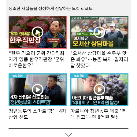
생소한 사실들을 생생하게 전달하는 노컷 리포트
“한우 먹으러 군위 간다” 최
"오서산 상담마을 손두부 맛
저가 명품 한우직판장 ‘군위
좀 봐유"…농촌 복지·일자리
이로운한우’
답 찾았다
청년농부의 스마트‘팜’…4차
아로니아 청년농부 매출 ‘역
산업 선도
대 최고’…연 8억원 달성