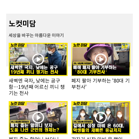
노컷미담
세상을 바꾸는 아름다운 이야기
새벽엔 국자, 낮에는 공구
폐지 팔아 기부하는 '80대 기
함…19년째 어르신 끼니 챙
부천사'
기는 천사