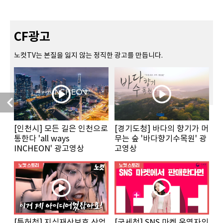
CF광고
노컷TV는 본질을 잃지 않는 정직한 광고를 만듭니다.
이전
[인천시] 모든 길은 인천으로
[경기도청] 바다의 향기가 머
통한다 'all ways
무는 숲 '바다향기수목원' 광
INCHEON' 광고영상
고영상
[특허청] 지식재산보호 산업
[국세청] SNS 마켓 운영자의