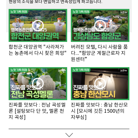
현장의 소식을 보다 면밀하고 연속성있게 파고듭니다.
합천군 대양권역 "사라져가
버려진 모텔, 다시 사람을 품
는 농촌에서 다시 찾은 희망"
다...“함양군 계절근로자 지
원센터”
진짜를 맛보다 : 전남 곡성멜
진짜를 맛보다 : 충남 한산모
론 [설탕보다 단 맛, 멜론 천
시 [모시에 깃든 1500년의
지 곡성]
자부심]