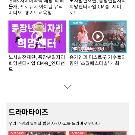
'SNS 사이버폭력 예방' 레퍼
노사발전재단, 중장년일자리
들개, 프로듀서 아이딜 뮤직
희망센터사업 CM송_세미트
비디오_경기도교육청
로트
노사발전재단, 중장년일자리
송가인과 미스트롯 가수들의
희망센터사업 CM송_인디밴
향연 '초월페스티벌' 개최
드
드라마타이즈
우리 주위의 일어날 법한 사건사고를 드라마로 만나다