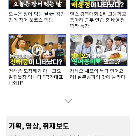
오늘은 장어 먹는 날🐟 김민
댄스 경연대회 1위 고등학교
경의 장어 풀코스 먹방!
동아리 군무 연습 중 배윤정
깜짝 등장
전태풍 도장깨기 아니고요
강레오 셰프의 특급 연어요
일팁월장 입니다 "국가대표
리! 살몬콩피의 맛에 놀라다
나와!!"
기획, 영상, 취재보도