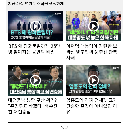
지금 가장 뜨거운 소식을 생생하게.
BTS 왜 광화문일까?...26만
이재명 대통령이 감탄한 브
명 참여하는 공연의 비밀
라질 영부인의 눈부신 한복
자태
대전충남 통합 무산 위기?
엄흥도의 진짜 정체?...그가
"주민투표 하겠다" 배수진
단순한 촌장이 아니었던 이
친 대전충남
유