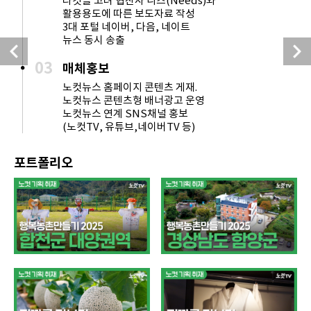
타깃을 고려 협찬사 니즈(Needs)와
활용용도에 따른 보도자료 작성
3대 포털 네이버, 다음, 네이트
뉴스 동시 송출
다음
이전
03
매체홍보
노컷뉴스 홈페이지 콘텐츠 게재.
노컷뉴스 콘텐츠형 배너광고 운영
노컷뉴스 연계 SNS채널 홍보
(노컷TV, 유튜브,네이버TV 등)
포트폴리오